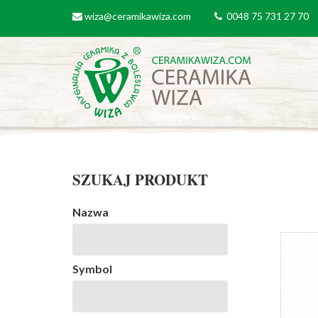
Przejdź do treści
wiza@ceramikawiza.com
0048 75 731 27 70
email
tel
SZUKAJ PRODUKT
Nazwa
Symbol