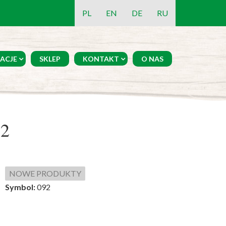
PL
EN
DE
RU
ACJE
SKLEP
KONTAKT
O NAS
2
NOWE PRODUKTY
Symbol:
092