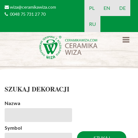
Przejdź do treści
wiza@ceramikawiza.com
email
PL
EN
DE
0048 75 731 27 70
tel
RU
SZUKAJ DEKORACJI
Nazwa
Symbol