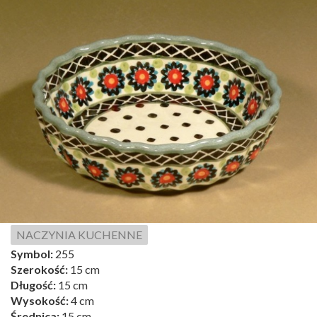
NACZYNIA KUCHENNE
Symbol:
255
Szerokość:
15 cm
Długość:
15 cm
Wysokość:
4 cm
Średnica:
15 cm