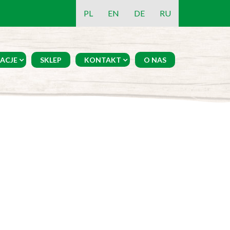
PL
EN
DE
RU
ACJE
SKLEP
KONTAKT
O NAS