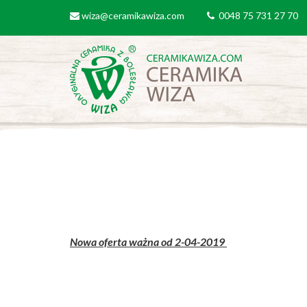
Przejdź do treści
wiza@ceramikawiza.com
0048 75 731 27 70
email
tel
Nowa oferta ważna od 2-04-2019