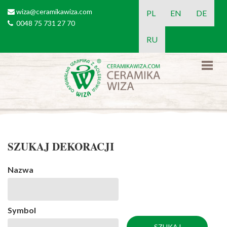
Przejdź do treści
wiza@ceramikawiza.com
email
PL
EN
DE
0048 75 731 27 70
tel
RU
SZUKAJ DEKORACJI
Nazwa
Symbol