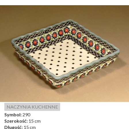
NACZYNIA KUCHENNE
Symbol:
290
Szerokość:
15 cm
Długość:
15 cm