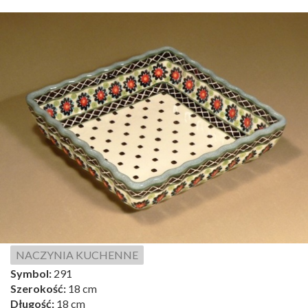
NACZYNIA KUCHENNE
Symbol:
291
Szerokość:
18 cm
Długość:
18 cm