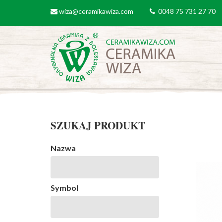
Przejdź do treści
wiza@ceramikawiza.com
0048 75 731 27 70
email
tel
SZUKAJ PRODUKT
Nazwa
Symbol