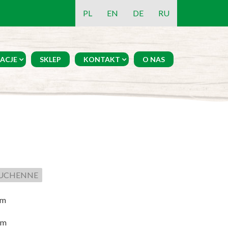
PL
EN
DE
RU
ACJE
SKLEP
KONTAKT
O NAS
KUCHENNE
cm
cm