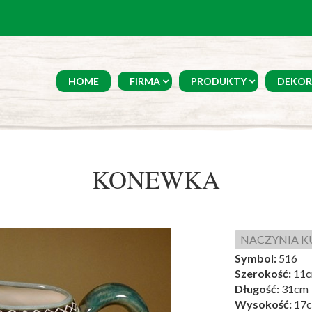
HOME
FIRMA
PRODUKTY
DEKOR
KONEWKA
NACZYNIA 
Symbol:
516
Szerokość:
11
Długość:
31cm
Wysokość:
17