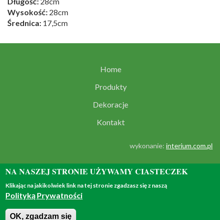
Długość:
28cm
Wysokość:
28cm
Średnica:
17,5cm
Home
Produkty
Dekoracje
Kontakt
wykonanie:
interium.com.pl
NA NASZEJ STRONIE UŻYWAMY CIASTECZEK
Klikając na jakikolwiek link na tej stronie zgadzasz się z naszą
Polityką Prywatności
© 2018 - all rights reserved
OK, zgadzam się