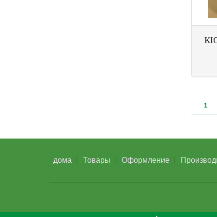
КЮ
СТ
1
дома
Товары
Оформление
Производ