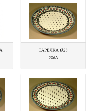
А
ТАРЕЛКА Ø28
206A