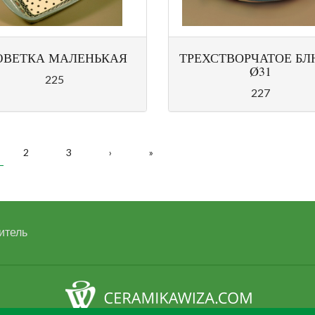
ВЕТКА МАЛЕНЬКАЯ
ТРЕХСТВОРЧАТОЕ Б
Ø31
225
227
РАНИЦЫ
2
3
›
»
итель