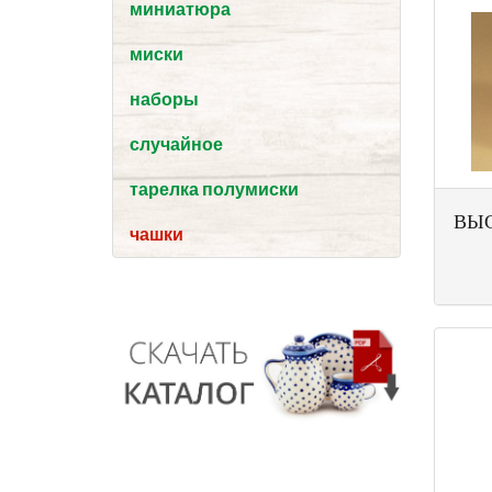
миниатюра
миски
наборы
случайное
тарелка полумиски
ВЫС
чашки