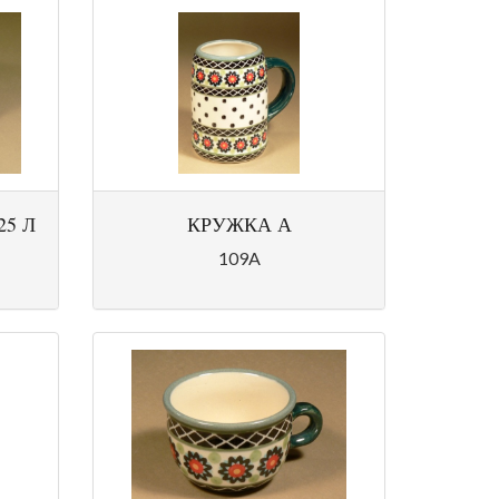
25 Л
КРУЖКА А
109A