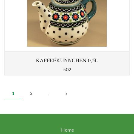
KAFFEEKÜNNCHEN 0,5L
502
SEITEN
1
2
›
»
Home