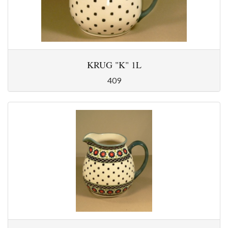
KRUG "K" 1L
409