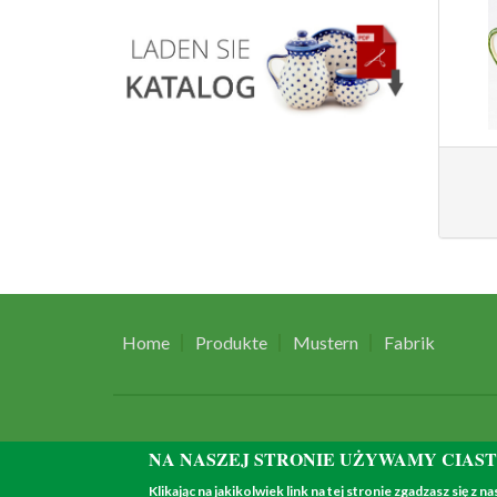
Home
Produkte
Mustern
Fabrik
NA NASZEJ STRONIE UŻYWAMY CIAS
Klikając na jakikolwiek link na tej stronie zgadzasz się z n