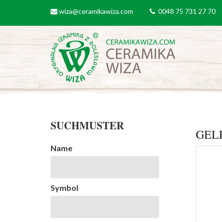
Direkt zum Inhalt
wiza@ceramikawiza.com
0048 75 731 27 70
email
tel
SUCHMUSTER
GEL
Name
Symbol