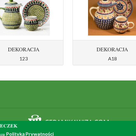
DEKORACJA
DEKORACJA
123
A18
TECZEK
© 2018 - all rights reserved
Polityką Prywatności
aszą