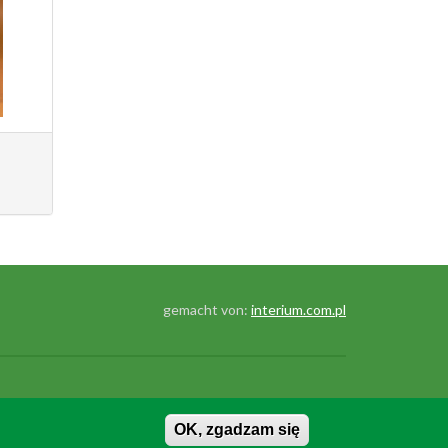
gemacht von:
interium.com.pl
OK, zgadzam się