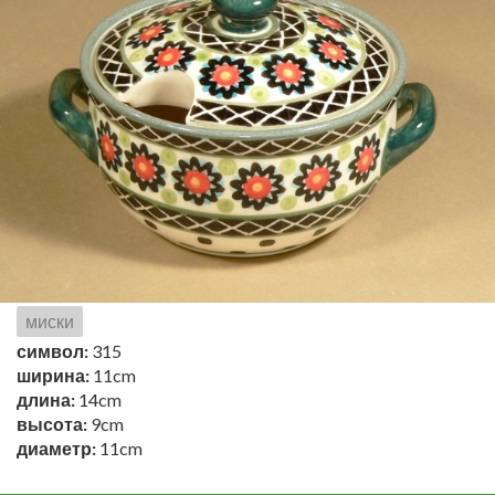
миски
символ:
315
ширина:
11cm
длина:
14cm
высота:
9cm
диаметр:
11cm