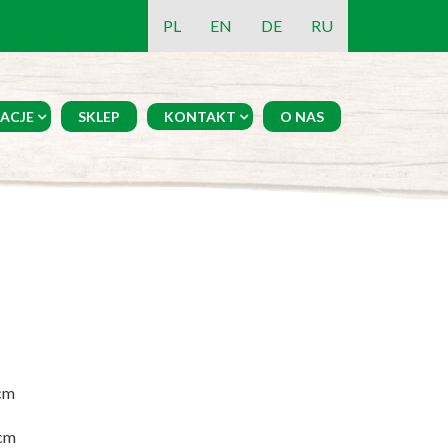
PL
EN
DE
RU
ACJE
SKLEP
KONTAKT
O NAS
cm
cm