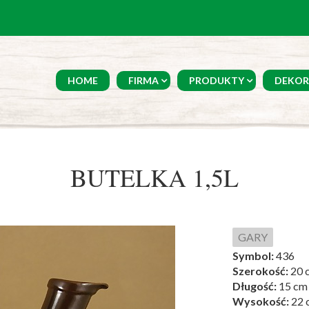
HOME
FIRMA
PRODUKTY
DEKOR
BUTELKA 1,5L
GARY
Symbol:
436
Szerokość:
20 
Długość:
15 cm
Wysokość:
22 