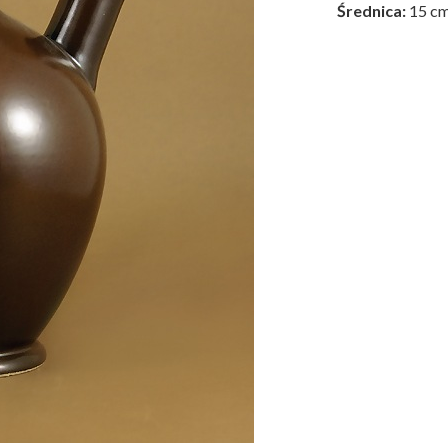
Średnica:
15 c