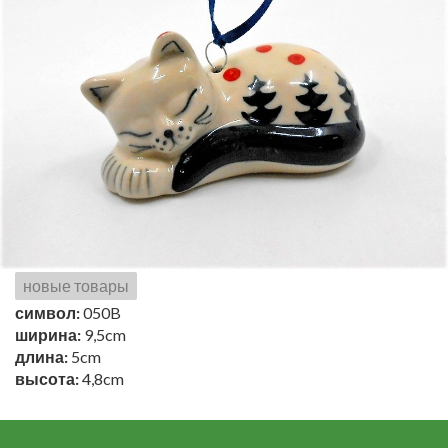
новые товары
символ:
050B
ширина:
9,5cm
длина:
5cm
высота:
4,8cm