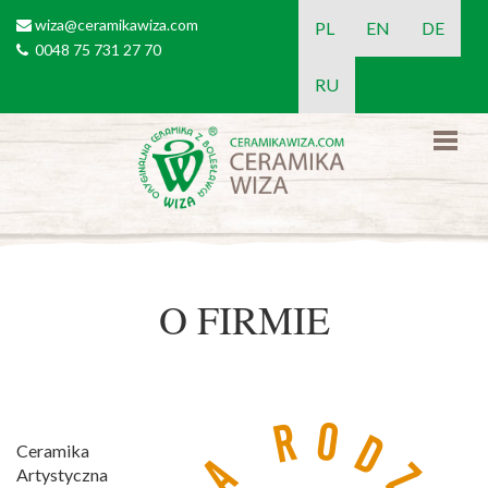
Przejdź do treści
wiza@ceramikawiza.com
email
PL
EN
DE
0048 75 731 27 70
tel
RU
O FIRMIE
Ceramika
Artystyczna